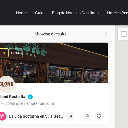
Home
Guia
Blog de Noticias Geselinas
Hoteles R
Showing
6
results
OPEN
lond Resto Bar
 El plan que siempre funciona
2255 41-5590
Av. 3 118
La vida nocturna en Villa Gesell
+4