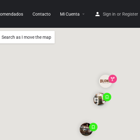
ecomendados
Contacto
Mi Cuenta
Sign in
or
Register
Search as I move the map