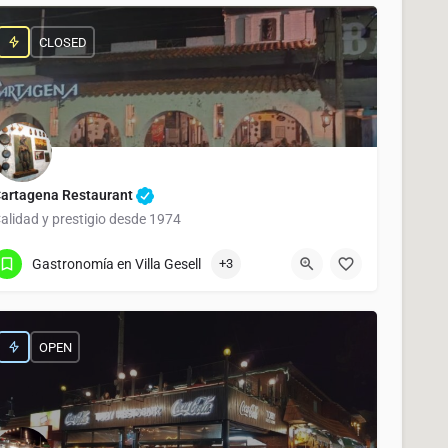
CLOSED
artagena Restaurant
alidad y prestigio desde 1974
(02255) 46-2858
Av. 3 215
Gastronomía en Villa Gesell
+3
OPEN