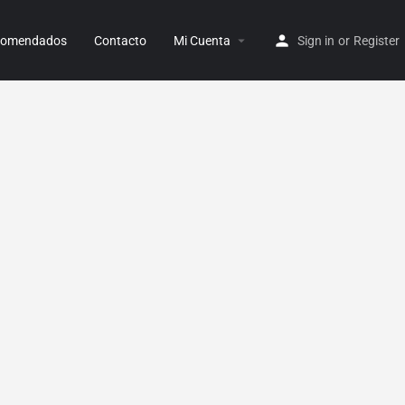
ecomendados
Contacto
Mi Cuenta
Sign in
or
Register