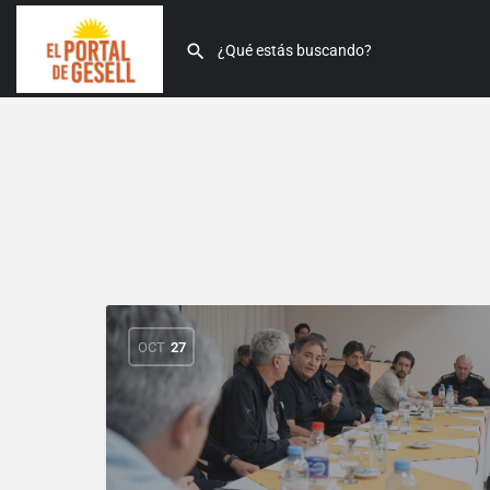
OCT
27