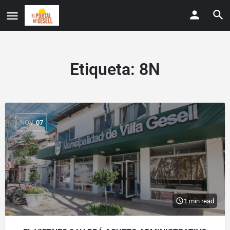
Etiqueta:
8N
NOV
07
1 min read