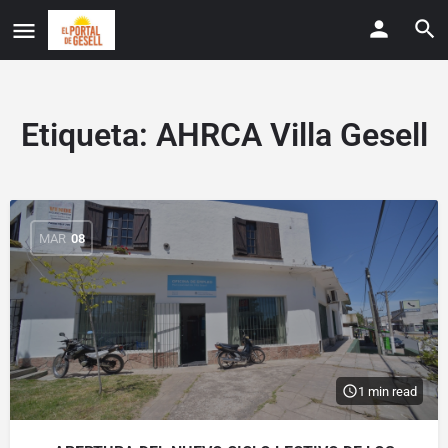
Etiqueta:
AHRCA Villa Gesell
MAR
08
1 min read