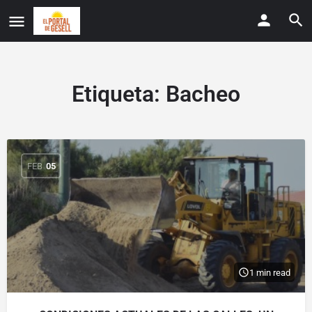
Etiqueta:
Bacheo
FEB
05
1 min read