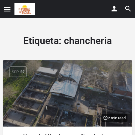
Etiqueta:
chancheria
SEP
22
2 min read