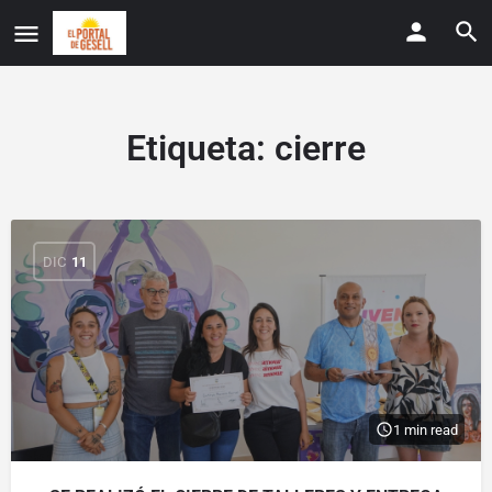
Etiqueta:
cierre
DIC
11
1 min read