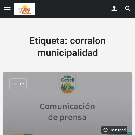
Etiqueta:
corralon
municipalidad
ENE
06
1 min read