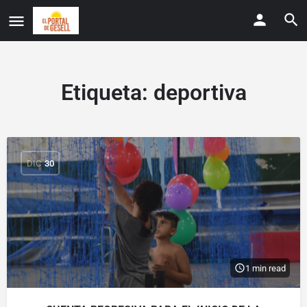
Etiqueta:
deportiva
DIC
30
1 min read