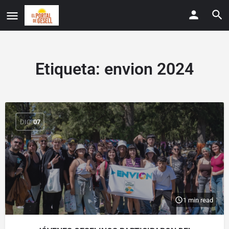
Etiqueta:
envion 2024
DIC
07
1 min read