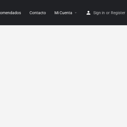
ecomendados
Contacto
Mi Cuenta
Sign in
or
Register