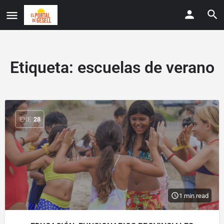
Etiqueta:
escuelas de verano
ENE
28
1 min read