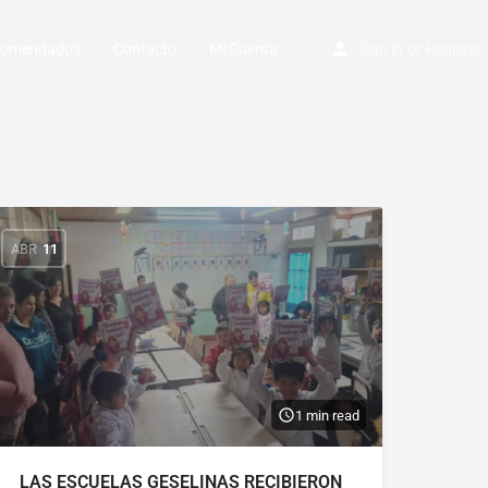
ecomendados
Contacto
Mi Cuenta
Sign in
or
Register
ABR
11
1 min read
LAS ESCUELAS GESELINAS RECIBIERON