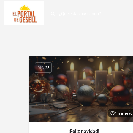
DIC
25
1 min read
¡Feliz navidad!