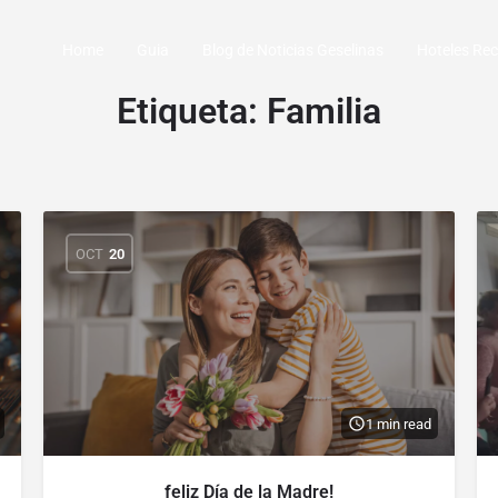
Home
Guia
Blog de Noticias Geselinas
Hoteles R
Etiqueta:
Familia
OCT
20
1 min read
feliz Día de la Madre!