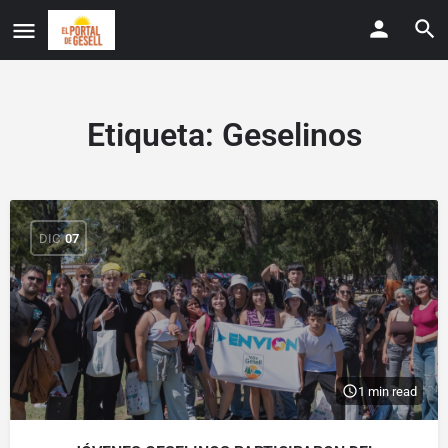
Etiqueta:
Geselinos
DIC
07
1 min read