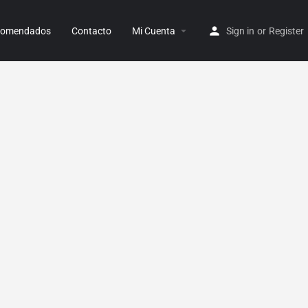
ecomendados
Contacto
Mi Cuenta
Sign in
or
Register