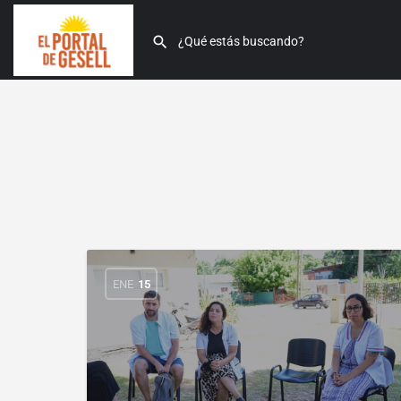
ENE
15