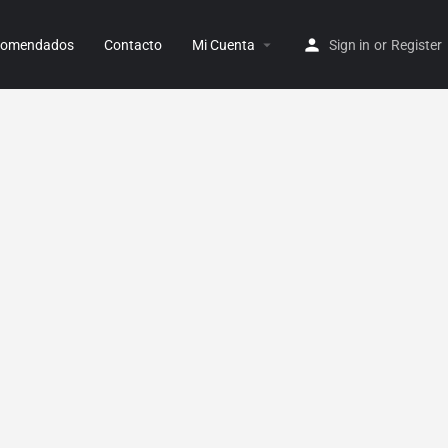
ecomendados
Contacto
Mi Cuenta
Sign in
or
Register