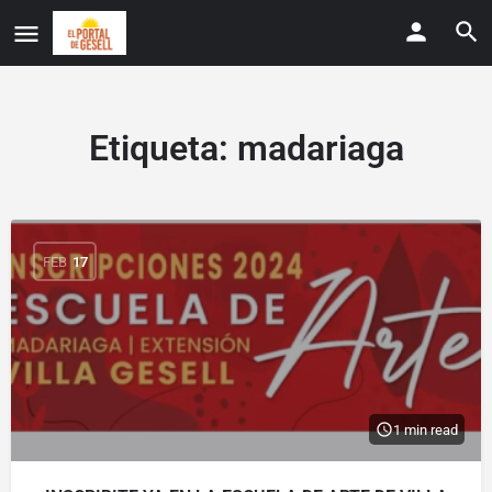
Etiqueta:
madariaga
FEB
17
1 min read