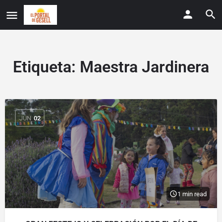
Etiqueta:
Maestra Jardinera
JUN
02
1 min read