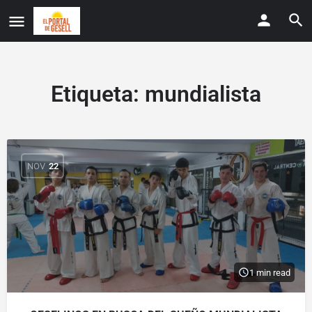
Etiqueta:
mundialista
NOV
22
1 min read