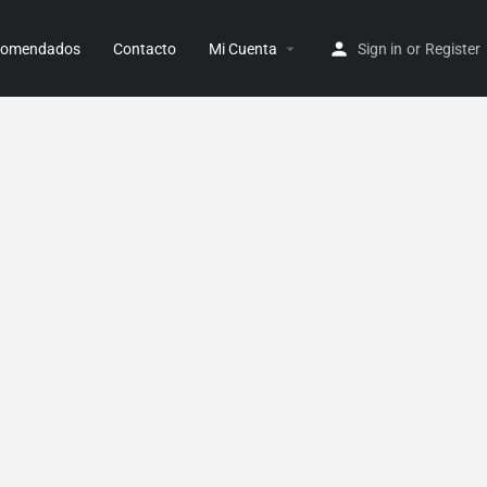
ecomendados
Contacto
Mi Cuenta
Sign in
or
Register