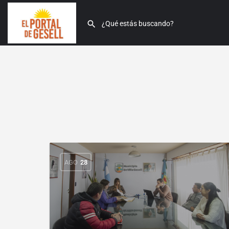
AGO
28