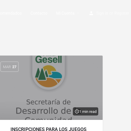
ecomendados
Contacto
Mi Cuenta
Sign in
or
Register
MAR
27
1 min read
INSCRIPCIONES PARA LOS JUEGOS