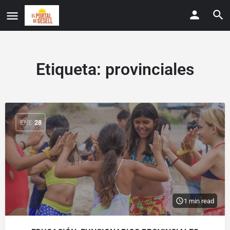
Etiqueta:
provinciales
ENE
28
1 min read