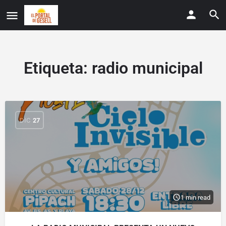
Etiqueta:
radio municipal
DIC
27
1 min read