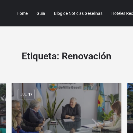
Home
Guia
Blog de Noticias Geselinas
Hoteles R
Etiqueta:
Renovación
JUL
17