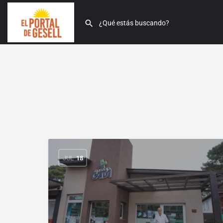
JUL
18