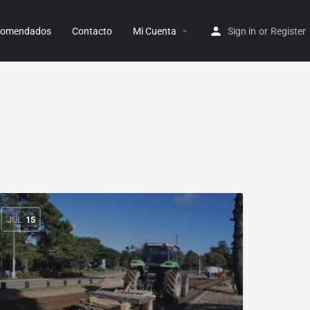
ecomendados
Contacto
Mi Cuenta
Sign in
or
Register
JUL
15