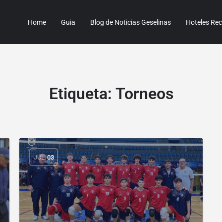
Home
Guia
Blog de Noticias Geselinas
Hoteles R
Etiqueta:
Torneos
JUL
03