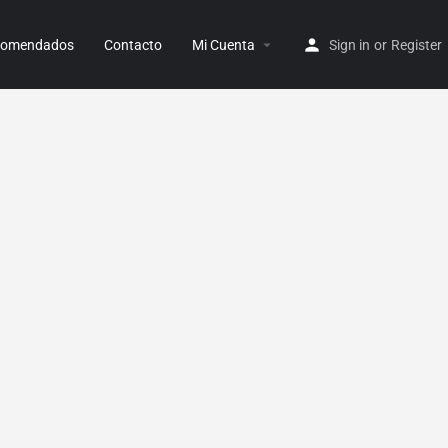
ecomendados
Contacto
Mi Cuenta
Sign in
or
Register