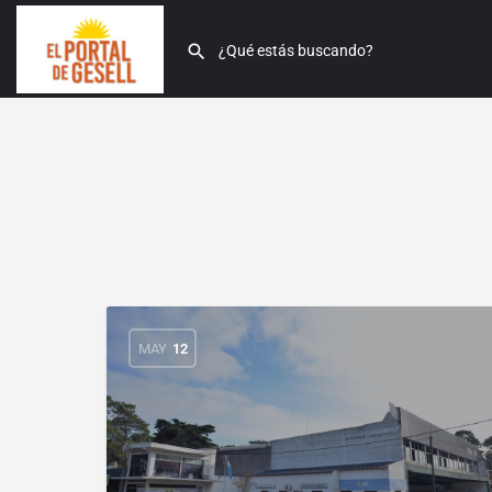
MAY
12