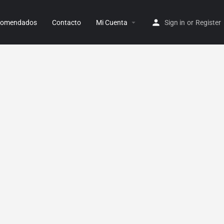
ecomendados
Contacto
Mi Cuenta
Sign in
or
Register