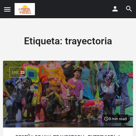
Etiqueta:
trayectoria
ENE
23
3 min read