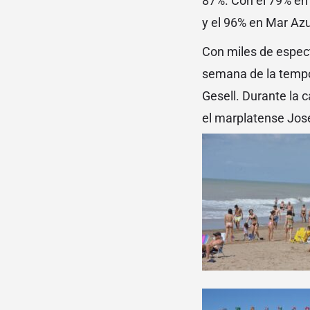
87%. Con el 79% en 
y el 96% en Mar Azu
Con miles de espect
semana de la tempor
Gesell. Durante la c
el marplatense José