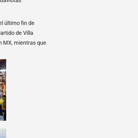
 Gaviotas
l último fin de
rtido de Villa
 en MX, mientras que