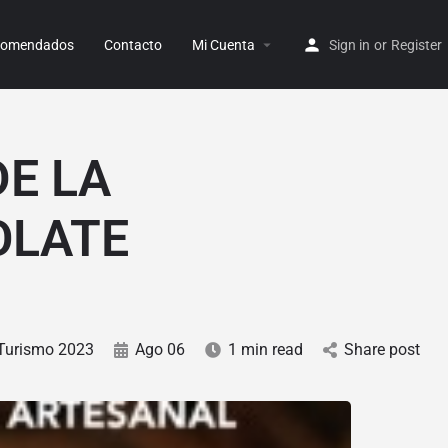
ecomendados
Contacto
Mi Cuenta
Sign in
or
Register
E LA
OLATE
Turismo 2023
Ago 06
1 min read
Share post