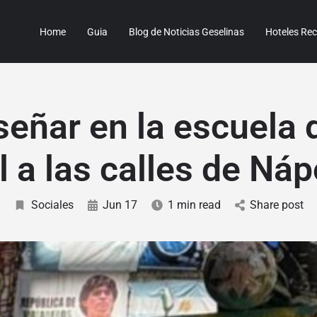
Home
Guia
Blog de Noticias Geselinas
Hoteles R
señar en la escuela 
l a las calles de Náp
Sociales
Jun 17
1 min read
Share post