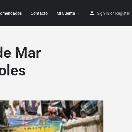
ecomendados
Contacto
Mi Cuenta
Sign in
or
Register
de Mar
oles