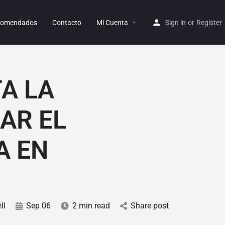
ecomendados
Contacto
Mi Cuenta
Sign in
or
Register
A LA
AR EL
A EN
ll
Sep 06
2 min read
Share post