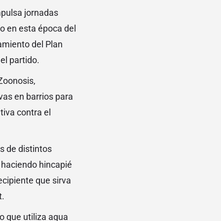
impulsa jornadas
eo en esta época del
amiento del Plan
el partido.
Zoonosis,
vas en barrios para
iva contra el
s de distintos
s haciendo hincapié
ecipiente que sirva
t.
 que utiliza agua