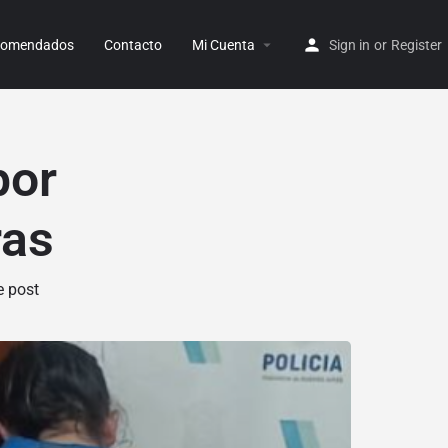
ecomendados
Contacto
Mi Cuenta
Sign in
or
Register
por
ras
e post