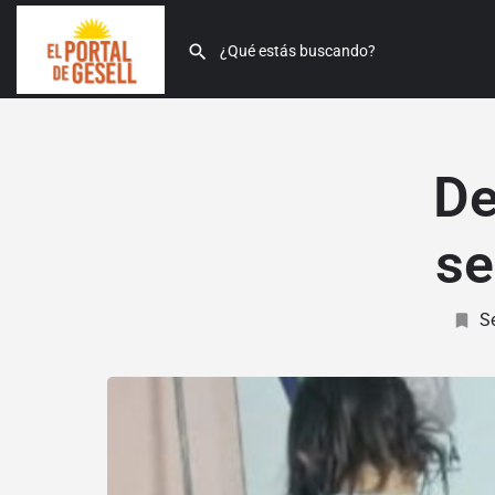
De
se
Se