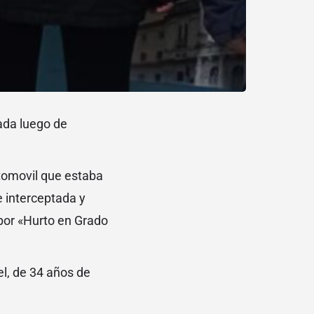
ada luego de
tomovil que estaba
e interceptada y
 por «Hurto en Grado
el, de 34 años de