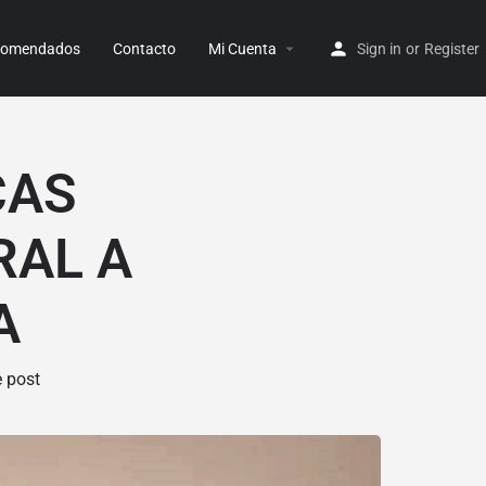
ecomendados
Contacto
Mi Cuenta
Sign in
or
Register
CAS
RAL A
A
 post