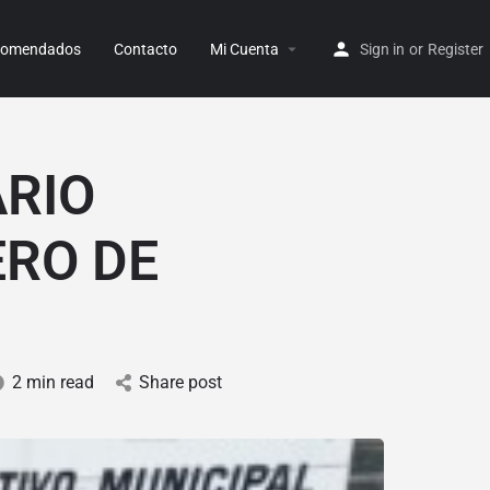
ecomendados
Contacto
Mi Cuenta
Sign in
or
Register
ARIO
ERO DE
2 min read
Share post