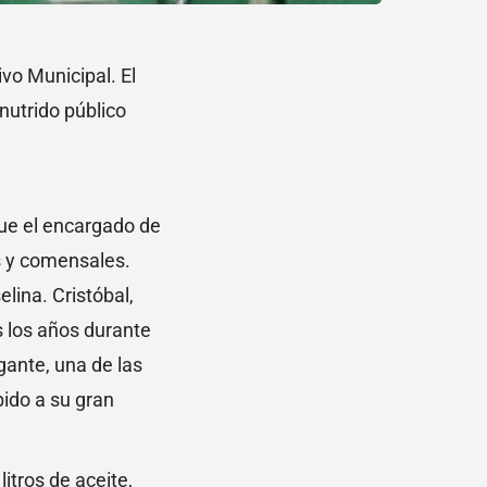
ivo Municipal. El
 nutrido público
fue el encargado de
s y comensales.
elina. Cristóbal,
os los años durante
gante, una de las
bido a su gran
itros de aceite,