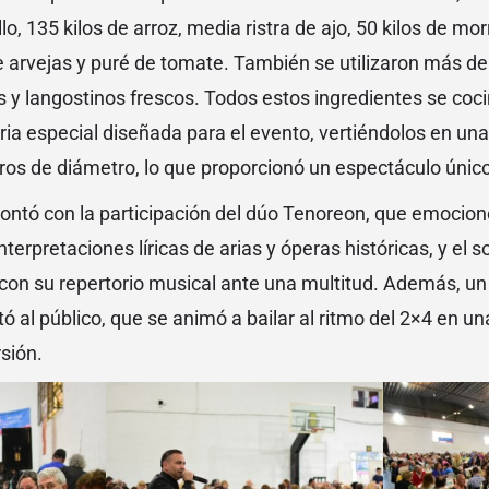
llo, 135 kilos de arroz, media ristra de ajo, 50 kilos de m
 arvejas y puré de tomate. También se utilizaron más de
s y langostinos frescos. Todos estos ingredientes se coc
ia especial diseñada para el evento, vertiéndolos en una
os de diámetro, lo que proporcionó un espectáculo único
ontó con la participación del dúo Tenoreon, que emocion
terpretaciones líricas de arias y óperas históricas, y el s
 con su repertorio musical ante una multitud. Además, u
tó al público, que se animó a bailar al ritmo del 2×4 en un
sión.