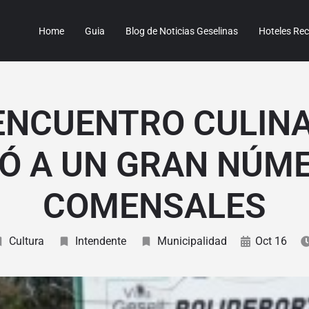
Home
Guia
Blog de Noticias Geselinas
Hoteles R
ENCUENTRO CULIN
Ó A UN GRAN NÚM
COMENSALES
Cultura
Intendente
Municipalidad
Oct 16