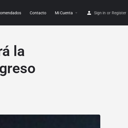
ecomendados
Contacto
Mi Cuenta
Sign in
or
Register
á la
ngreso