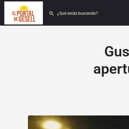
Gus
apert