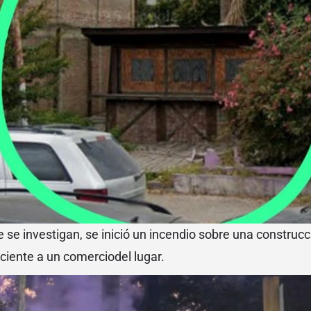
 se investigan, se inició un incendio sobre una construcc
iente a un comerciodel lugar.