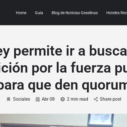
Home
Guia
Blog de Noticias Geselinas
Hoteles R
y permite ir a busca
ción por la fuerza p
para que den quoru
Sociales
Abr 08
2 min read
Share post