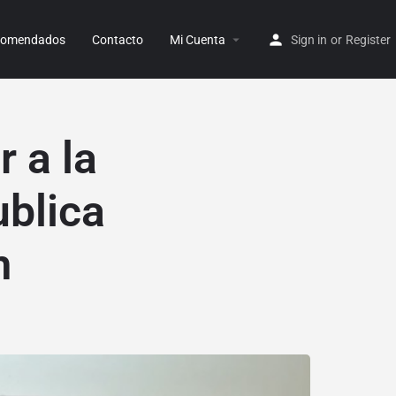
ecomendados
Contacto
Mi Cuenta
Sign in
or
Register
r a la
ublica
m