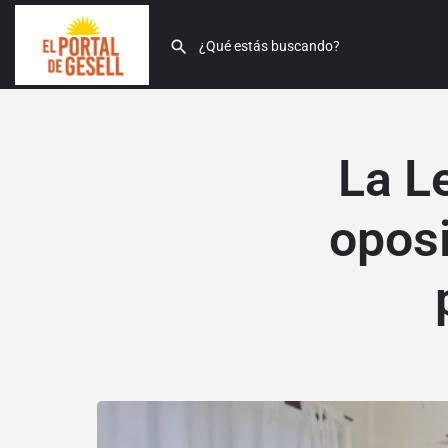
La Le
oposi