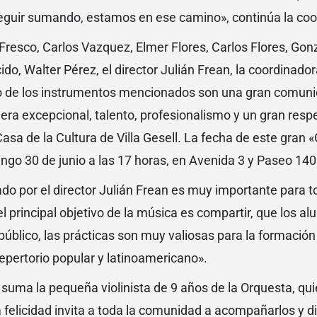
eguir sumando, estamos en ese camino», continúa la coo
resco, Carlos Vazquez, Elmer Flores, Carlos Flores, Gon
cido, Walter Pérez, el director Julián Frean, la coordinad
 de los instrumentos mencionados son una gran comunió
a excepcional, talento, profesionalismo y un gran respet
asa de la Cultura de Villa Gesell. La fecha de este gran 
ingo 30 de junio a las 17 horas, en Avenida 3 y Paseo 140
ado por el director Julián Frean es muy importante para t
 principal objetivo de la música es compartir, que los a
público, las prácticas son muy valiosas para la formación
epertorio popular y latinoamericano».
e suma la pequeña violinista de 9 años de la Orquesta, qu
felicidad invita a toda la comunidad a acompañarlos y di