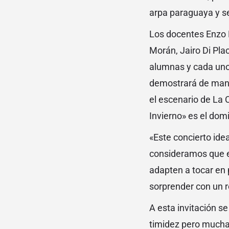
arpa paraguaya y s
Los docentes Enzo F
Morán, Jairo Di Pla
alumnas y cada uno
demostrará de maner
el escenario de La C
Invierno» es el dom
«Este concierto ide
consideramos que el
adapten a tocar en 
sorprender con un r
A esta invitación s
timidez pero mucha 