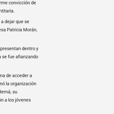
irme convicción de
titaria.
 a dejar que se
sa Patricia Morán,
epresentan dentro y
a se fue afianzando
lina de acceder a
nó la organización
Berná, su
ón a los jóvenes