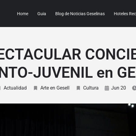
Home
Guia
Blog de Noticias Geselinas
Hoteles R
ECTACULAR CONCI
NTO-JUVENIL en G
Actualidad
Arte en Gesell
Cultura
Jun 20