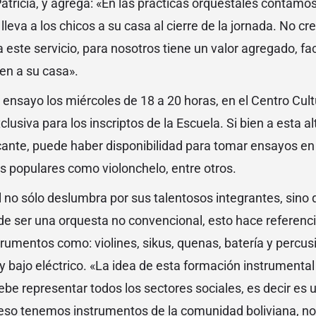
atricia, y agrega: «En las prácticas orquestales contam
lleva a los chicos a su casa al cierre de la jornada. No c
este servicio, para nosotros tiene un valor agregado, faci
en a su casa».
ensayo los miércoles de 18 a 20 horas, en el Centro Cul
clusiva para los inscriptos de la Escuela. Si bien a esta a
cante, puede haber disponibilidad para tomar ensayos en 
 populares como violonchelo, entre otros.
l no sólo deslumbra por sus talentosos integrantes, sin
 de ser una orquesta no convencional, esto hace referenc
umentos como: violines, sikus, quenas, batería y percusió
y bajo eléctrico. «La idea de esta formación instrumenta
be representar todos los sectores sociales, es decir es u
 eso tenemos instrumentos de la comunidad boliviana, no