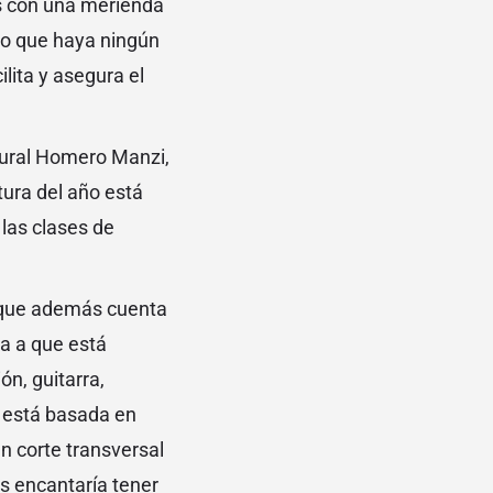
os con una merienda
reo que haya ningún
lita y asegura el
tural Homero Manzi,
ltura del año está
las clases de
o que además cuenta
ia a que está
n, guitarra,
l está basada en
n corte transversal
s encantaría tener