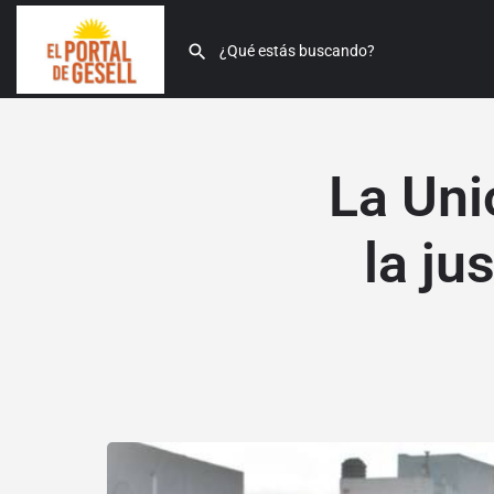
La Uni
la ju