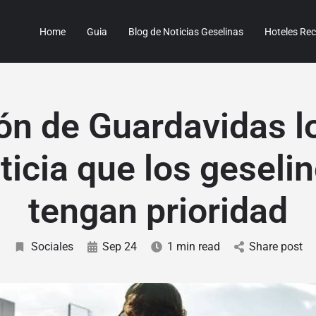
Home
Guia
Blog de Noticias Geselinas
Hoteles R
ón de Guardavidas l
sticia que los geseli
tengan prioridad
Sociales
Sep 24
1 min read
Share post