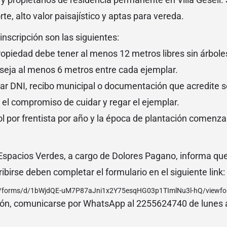
te, alto valor paisajístico y aptas para vereda.
inscripción son las siguientes:
ropiedad debe tener al menos 12 metros libres sin árbole
seja al menos 6 metros entre cada ejemplar.
ar DNI, recibo municipal o documentación que acredite se
el compromiso de cuidar y regar el ejemplar.
l por frentista por año y la época de plantación comenzar
 Espacios Verdes, a cargo de Dolores Pagano, informa que 
ibirse deben completar el formulario en el siguiente link:
om/forms/d/1bWjdQE-uM7P87aJni1x2Y75esqHG03p1TImlNu3l-hQ/viewfor
ón, comunicarse por WhatsApp al 2255624740 de lunes a