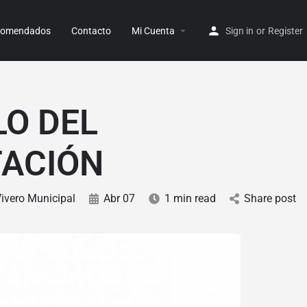
ecomendados
Contacto
Mi Cuenta
Sign in
or
Register
LO DEL
TACIÓN
ivero Municipal
Abr 07
1 min read
Share post