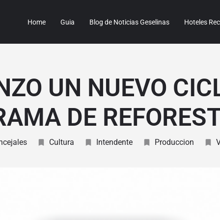
Home
Guia
Blog de Noticias Geselinas
Hoteles R
NZO UN NUEVO CIC
AMA DE REFORES
ncejales
Cultura
Intendente
Produccion
V