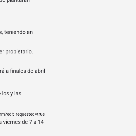
s, teniendo en
r propietario.
á a finales de abril
los y las
m?edit_requested=true
 viernes de 7 a 14