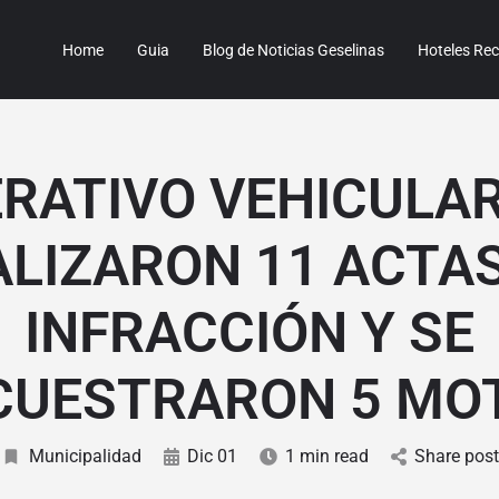
Home
Guia
Blog de Noticias Geselinas
Hoteles R
RATIVO VEHICULAR
ALIZARON 11 ACTAS
INFRACCIÓN Y SE
CUESTRARON 5 MO
Municipalidad
Dic 01
1 min read
Share post