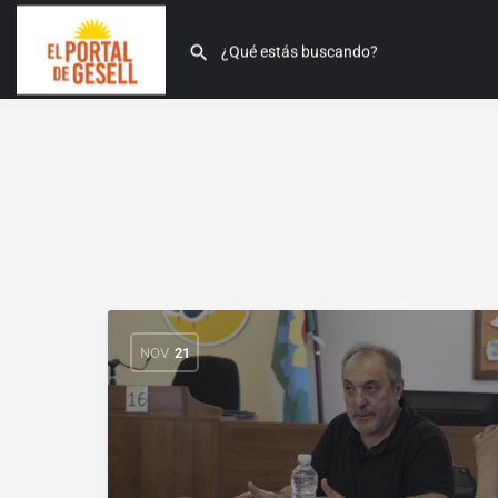
NOV
21