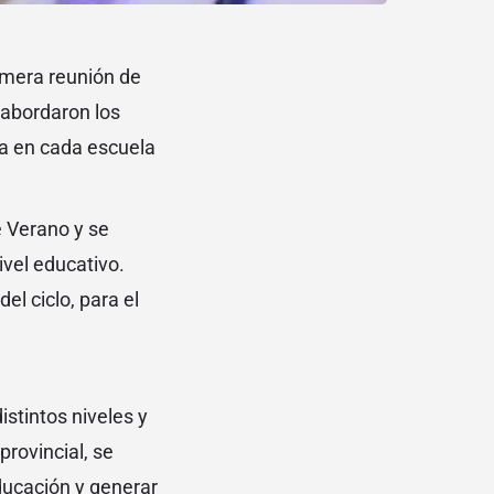
rimera reunión de
 abordaron los
za en cada escuela
e Verano y se
ivel educativo.
el ciclo, para el
stintos niveles y
provincial, se
ducación y generar