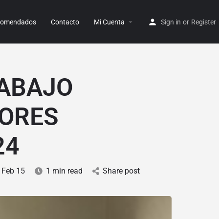
ecomendados
Contacto
Mi Cuenta
Sign in
or
Register
RABAJO
TORES
24
Feb 15
1 min read
Share post