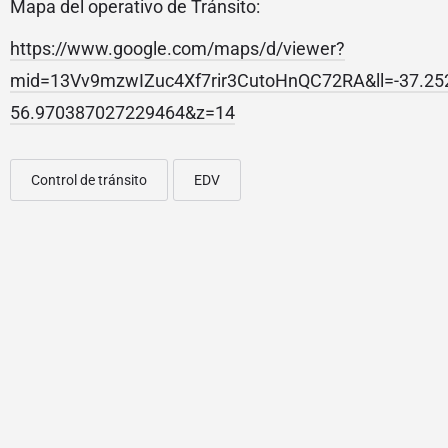
Mapa del operativo de Tránsito:
https://www.google.com/maps/d/viewer?
mid=13Vv9mzwIZuc4Xf7rir3CutoHnQC72RA&ll=-37.2
56.970387027229464&z=14
Control de tránsito
EDV