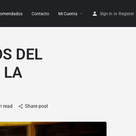
ecomendados
Contacto
Mi Cuenta
Sign in
or
Register
S DEL
 LA
n read
Share post