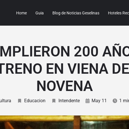
Home
Guia
Blog de Noticias Geselinas
Hoteles R
UMPLIERON 200 AÑO
TRENO EN VIENA DE
NOVENA
ultura
Educacion
Intendente
May 11
1 mi