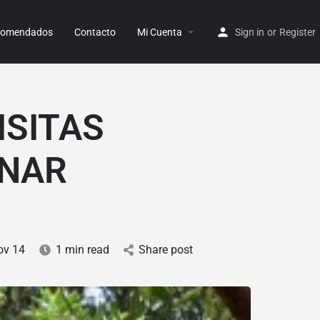
ecomendados
Contacto
Mi Cuenta
Sign in
or
Register
ISITAS
INAR
ov 14
1 min read
Share post