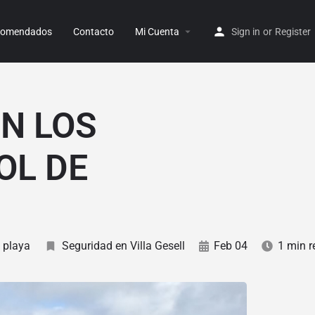
ecomendados
Contacto
Mi Cuenta
Sign in
or
Register
N LOS
OL DE
 playa
Seguridad en Villa Gesell
Feb 04
1 min r