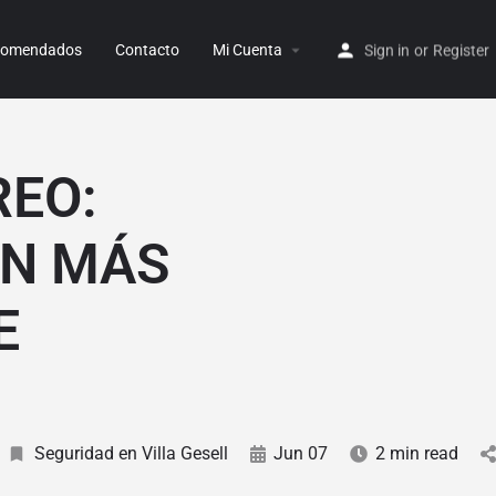
ecomendados
Contacto
Mi Cuenta
Sign in
or
Register
REO:
ON MÁS
E
Seguridad en Villa Gesell
Jun 07
2 min read