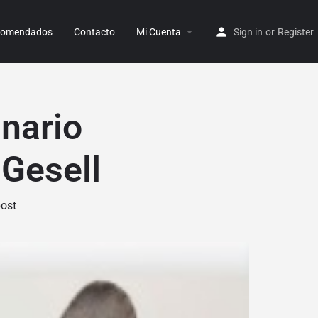
ecomendados
Contacto
Mi Cuenta
Sign in
or
Register
nario
 Gesell
post