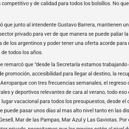
 competitivo y de calidad para todos los bolsillos. No q
ltó que junto al intendente Gustavo Barrera, mantienen un
ector privado para ver de que manera se puede paliar la
a de los argentinos y poder tener una oferta acorde para
s de todos los años.
ce remarcó que “desde la Secretaría estamos trabajando e
promoción, accesibilidad para llegar al destino, la recu
 Aeroparque con tres frecuencias semanales, el regreso d
rales y deportivos relevantes de cara al verano, todo eso 
 lugar vacacional para todos los presupuestos, desde el
e puede pasar unos días al mas alto nivel tanto en las dis
: Gesell, Mar de las Pampas, Mar Azul y Las Gaviotas. Po
or privado, necesitamos que los precios estén al nivel