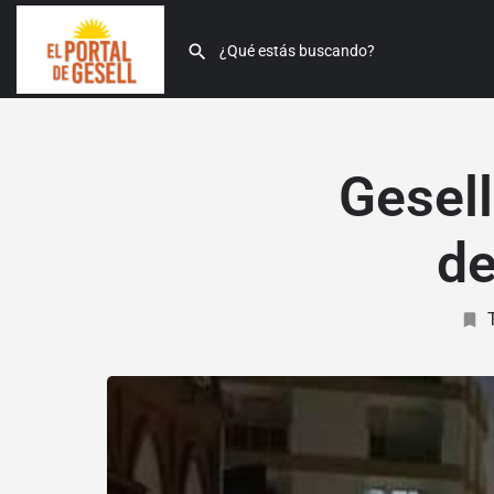
Gesell
de