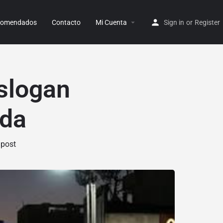
ecomendados
Contacto
Mi Cuenta
Sign in
or
Register
 slogan
ada
 post