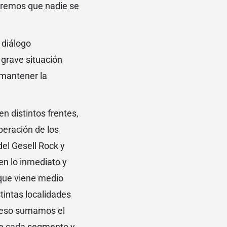
ueremos que nadie se
 diálogo
 grave situación
 mantener la
n distintos frentes,
peración de los
el Gesell Rock y
en lo inmediato y
 que viene medio
tintas localidades
r eso sumamos el
 de cada segmento y